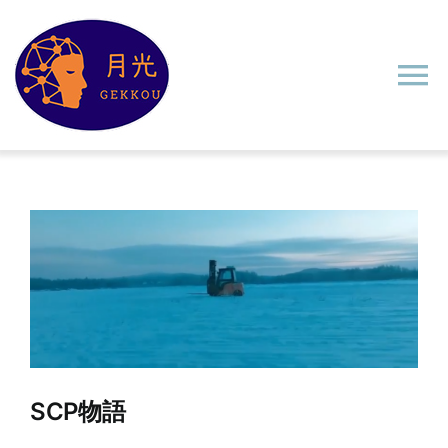
Skip
to
content
To
Na
ホーム
製品
制御システム
ソリューション
SCP物語
使用事例