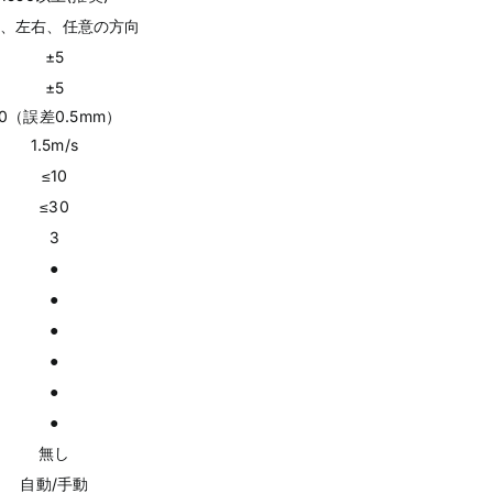
、左右、任意の方向
±5
±5
0（誤差0.5mm）
1.5m/s
≤10
≤30
3
●
●
●
●
●
●
無し
自動/手動