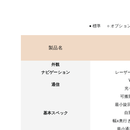
● 標準 ○ オプショ
製品名
外観
ナビゲーション
レーザー
通信
光
可搬
最小旋
自
基本スペック
幅x奥行
最小通