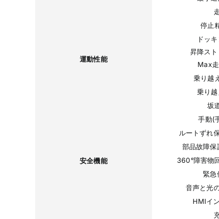
停止
ドッキ
昇降スト
運動性能
Max走
乗り越
乗り越
坂道
手動(
ルートずれ
部品故障保
360°障害物回
安全機能
緊急
音声と光
HMIイ