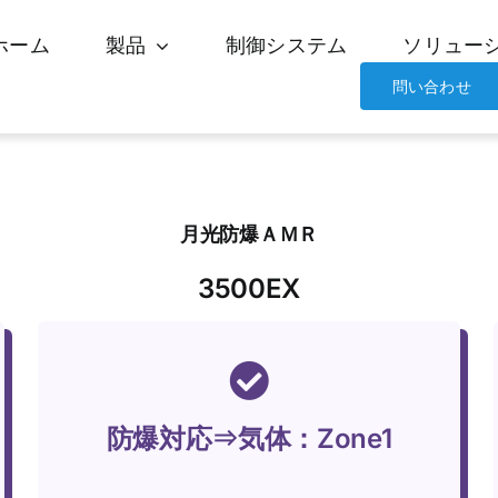
ホーム
製品
制御システム
ソリュー
問い合わせ
月光防爆ＡＭＲ
3500EX
防爆対応⇒気体：Zone1