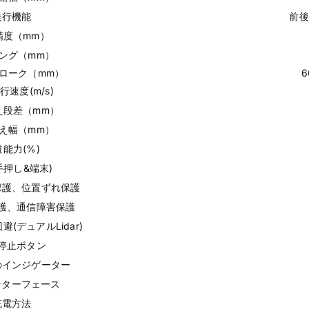
走行機能
前後
精度（mm）
ング（mm）
ローク（mm）
6
行速度(m/s)
え段差（mm）
え幅（mm）
能力(%)
手押し&端末)
保護、位置ずれ保護
護、通信障害保護
避(デュアルLidar)
停止ボタン
のインジゲーター
ンターフェース
充電方法