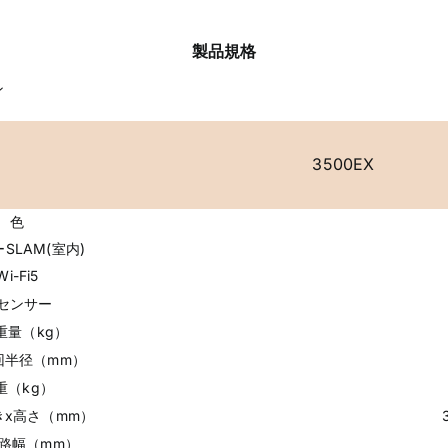
製品規格
ン
3500EX
色
SLAM(室内)
Wi-Fi5
センサー
重量（kg）
回半径（mm）
重（kg）
きx高さ（mm）
路幅（mm）