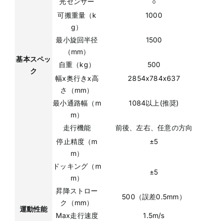
光センサー
○
可搬重量（k
1000
g）
最小旋回半径
1500
（mm）
基本スペッ
自重（kg）
500
ク
幅x奥行きx高
2854x784x637
さ（mm）
最小通路幅（m
1084以上(推奨)
m）
走行機能
前後、左右、任意の方向
停止精度（m
±5
m）
ドッキング（m
±5
m）
昇降ストロー
500（誤差0.5mm）
ク（mm）
運動性能
Max走行速度
1.5m/s