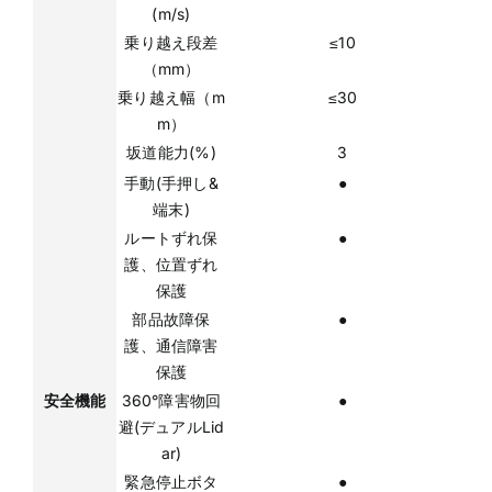
(m/s)
乗り越え段差
≤10
（mm）
乗り越え幅（m
≤30
m）
坂道能力(%)
3
手動(手押し&
●
端末)
ルートずれ保
●
護、位置ずれ
保護
部品故障保
●
護、通信障害
保護
安全機能
360°障害物回
●
避(デュアルLid
ar)
緊急停止ボタ
●