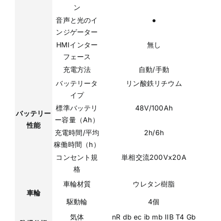
ン
音声と光のイ
●
ンジゲーター
HMIインター
無し
フェース
充電方法
自動/手動
バッテリータ
リン酸鉄リチウム
イプ
標準バッテリ
48V/100Ah
バッテリー
ー容量（Ah）
性能
充電時間/平均
2h/6h
稼働時間（h）
コンセント規
単相交流200Vx20A
格
車輪材質
ウレタン樹脂
車輪
駆動輪
4個
気体
nR db ec ib mb IIB T4 Gb