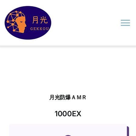
Skip
to
content
To
Na
ホーム
製品
制御システム
月光防爆ＡＭＲ
ソリューション
1000EX
使用事例