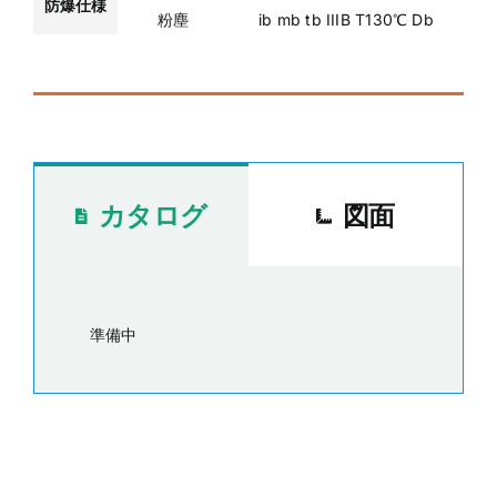
防爆仕様
粉塵
ib mb tb IIIB T130℃ Db
カタログ
図面
準備中