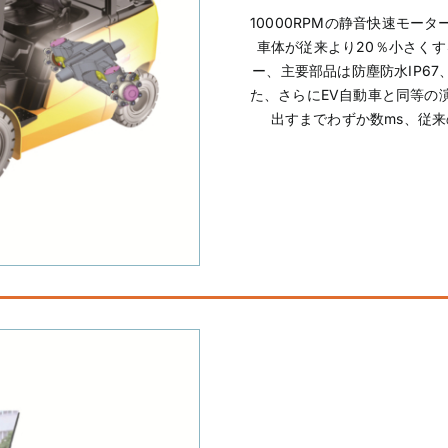
10000RPMの静音快速モ
車体が従来より20％小さく
ー、主要部品は防塵防水IP67
た、さらにEV自動車と同等の
出すまでわずか数ms、従