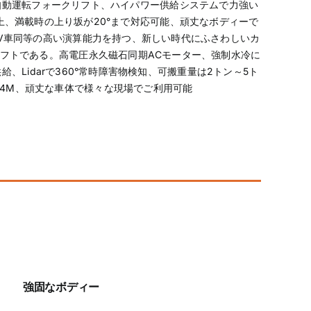
自動運転フォークリフト、ハイパワー供給システムで力強い
上、満載時の上り坂が20°まで対応可能、頑丈なボディーで
V車同等の高い演算能力を持つ、新しい時代にふさわしいカ
フトである。高電圧永久磁石同期ACモーター、強制水冷に
、Lidarで360°常時障害物検知、可搬重量は2トン～5ト
高4M、頑丈な車体で様々な現場でご利用可能
強固なボディー