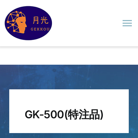
Skip
to
content
To
Na
ホーム
製品
制御システム
ソリューション
GK-500(特注品)
使用事例