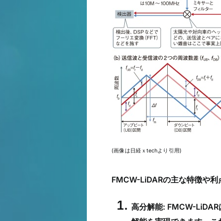
(画像は日経ｘtechより引用)
FMCW-LiDARの主な特徴
高分解能: FMCW-LiDAR