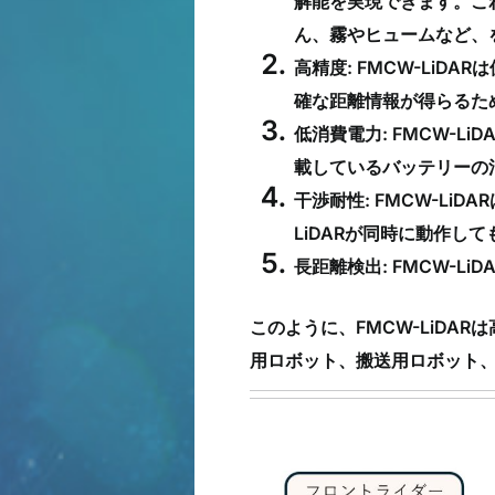
解能を実現できます。こ
ん、霧やヒュームなど、
高精度: FMCW-Li
確な距離情報が得らるた
低消費電力: FMCW-
載しているバッテリーの
干渉耐性: FMCW-Li
LiDARが同時に動作し
長距離検出: FMCW-L
このように、FMCW-LiD
用ロボット、搬送用ロボット