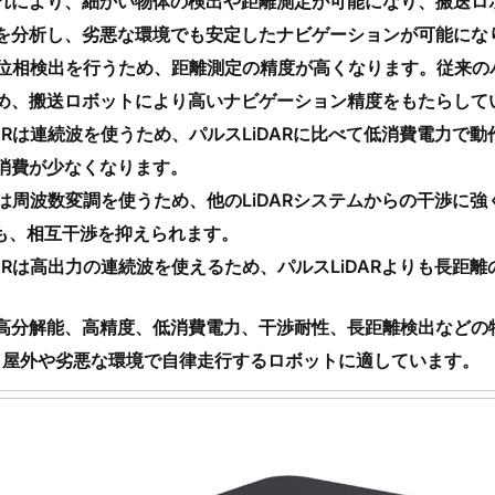
れにより、細かい物体の検出や距離測定が可能になり、搬送ロ
を分析し、劣悪な環境でも安定したナビゲーションが可能にな
DARは位相検出を行うため、距離測定の精度が高くなります。従来の
め、搬送ロボットにより高いナビゲーション精度をもたらして
LiDARは連続波を使うため、パルスLiDARに比べて低消費電力
消費が少なくなります。
DARは周波数変調を使うため、他のLiDARシステムからの干渉に
ても、相互干渉を抑えられます。
iDARは高出力の連続波を使えるため、パルスLiDARよりも長距
ARは高分解能、高精度、低消費電力、干渉耐性、長距離検出など
、屋外や劣悪な環境で自律走行するロボットに適しています。